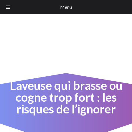
Menu
Laveuse qui brasse ou
cogne trop fort : les
risques de l’ignorer