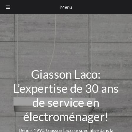
Menu
Giasson Laco:
L’expertise de 30 ans
de service en
électroménager!
Depuis 1990, Giasson Laco se spécialise dans la